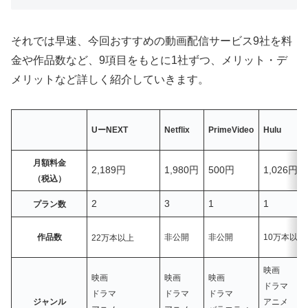
それでは早速、今回おすすめの動画配信サービス9社を料
金や作品数など、9項目をもとに1社ずつ、メリット・デ
メリットなど詳しく紹介していきます。
UーNEXT
Netflix
PrimeVideo
Hulu
月額料金
2,189円
1,980円
500円
1,026円
（税込）
2
3
1
1
プラン数
作品数
非公開
非公開
10万本
以上
22
万本
以上
映画
映画
映画
映画
ドラマ
ドラマ
ドラマ
ドラマ
ジャンル
アニメ