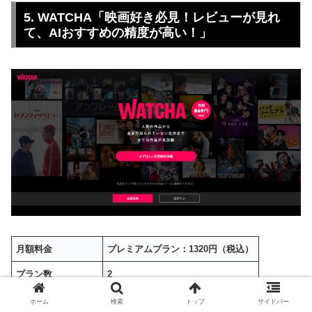
5. WATCHA「映画好き必見！レビューが見れ
て、AIおすすめの精度が高い！」
月額料金
プレミアムプラン：1320円
（税込）
プラン数
2
配信作品数
非公開
ホーム
検索
トップ
サイドバー