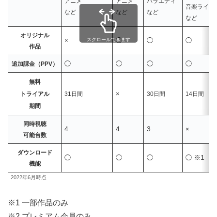
アニメ
アニメ
バラエティ
音楽ライブ
など
など
など
など
オリジナル
×
◯
◯
◯
スクロールできます
作品
◯
◯
◯
◯
追加課金（PPV）
無料
×
トライアル
31日間
30日間
14日間
期間
同時視聴
4
4
3
×
可能台数
ダウンロード
※1
◯
◯
◯
◯
機能
2022年6月時点
※1 一部作品のみ
※2 プレミアム会員のみ