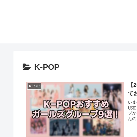
K-POP
【
K-POP
て
いま
現在
プが
んの
人も