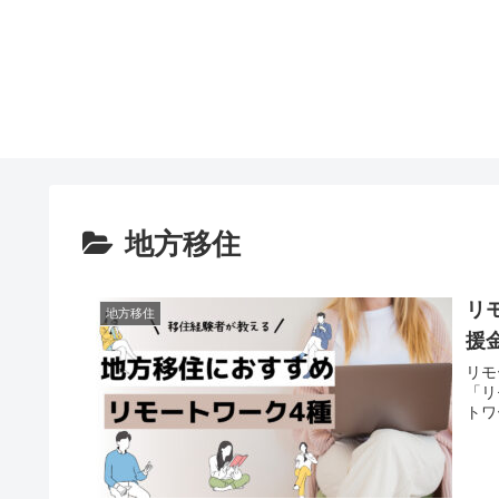
地方移住
リ
地方移住
援
リモ
「リ
トワ