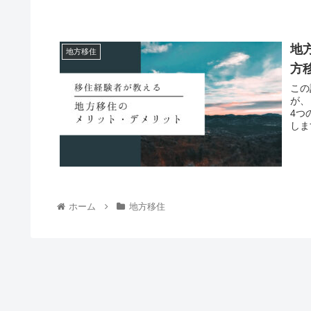
地
地方移住
方
この
が、
4つ
しま
ホーム
地方移住